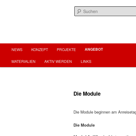
Zum
menschenwürdige arbeit für menschenwürdiges leben
primären
Inhalt
springen
fairearbeit.at
Hauptmenü
ANGEBOT
NEWS
KONZEPT
PROJEKTE
MATERIALIEN
AKTIV WERDEN
LINKS
Die Module
Die Module beginnen am Anreiseta
Die Module