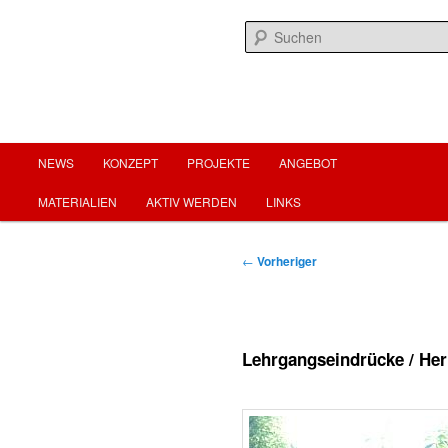
Zum
menschenwürdige arbeit für menschenwürdiges leben
primären
Inhalt
springen
fairearbeit.at
Hauptmenü
NEWS
KONZEPT
PROJEKTE
ANGEBOT
MATERIALIEN
AKTIV WERDEN
LINKS
Beitragsnavigation
←
Vorheriger
Lehrgangseindrücke / Her