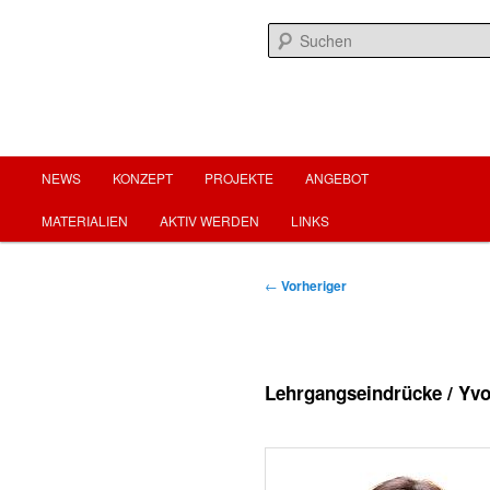
Zum
menschenwürdige arbeit für menschenwürdiges leben
primären
Inhalt
springen
fairearbeit.at
Hauptmenü
NEWS
KONZEPT
PROJEKTE
ANGEBOT
MATERIALIEN
AKTIV WERDEN
LINKS
Beitragsnavigation
←
Vorheriger
Lehrgangseindrücke / Yvo