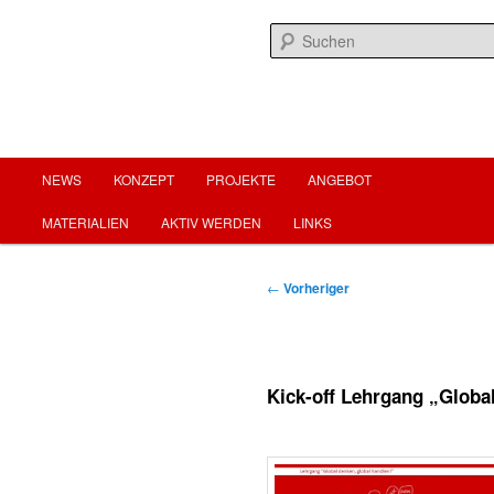
Zum
menschenwürdige arbeit für menschenwürdiges leben
primären
Inhalt
springen
fairearbeit.at
Hauptmenü
NEWS
KONZEPT
PROJEKTE
ANGEBOT
MATERIALIEN
AKTIV WERDEN
LINKS
Beitragsnavigation
←
Vorheriger
Kick-off Lehrgang „Globa